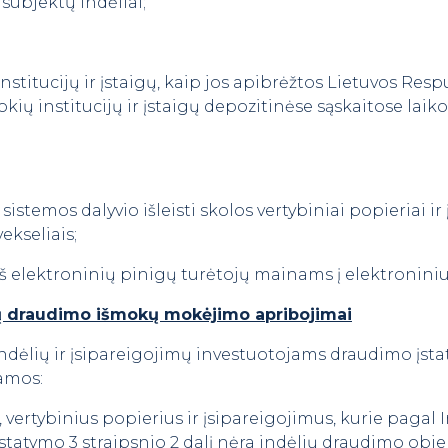
 subjektų indėliai;
ų institucijų ir įstaigų, kaip jos apibrėžtos Lietuvos Re
s tokių institucijų ir įstaigų depozitinėse sąskaitose l
istemos dalyvio išleisti skolos vertybiniai popieriai ir 
ekseliais;
r iš elektroninių pinigų turėtojų mainams į elektronini
lių draudimo išmokų mokėjimo apribojimai
dėlių ir įsipareigojimų investuotojams draudimo įstat
amos:
us, vertybinius popierius ir įsipareigojimus, kurie pagal 
tatymo 3 straipsnio 2 dalį nėra indėlių draudimo obje