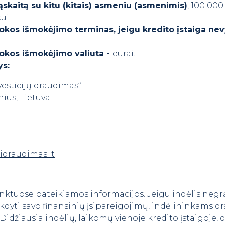
ąskaitą su kitu (kitais) asmeniu (asmenimis)
, 100 000
ui.
okos išmokėjimo terminas, jeigu kredito įstaiga ne
okos išmokėjimo valiuta -
eurai.
ys:
nvesticijų draudimas“
lnius, Lietuva
iidraudimas.lt
punktuose pateikiamos informacijos. Jeigu indėlis negr
vykdyti savo finansinių įsipareigojimų, indėlininkams
Didžiausia indėlių, laikomų vienoje kredito įstaigoje