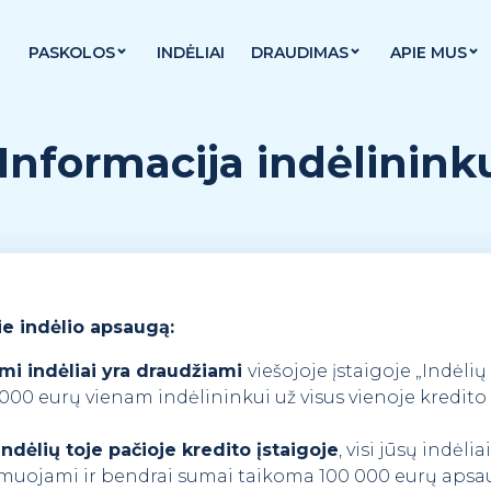
PASKOLOS
INDĖLIAI
DRAUDIMAS
APIE MUS
Informacija indėlinink
ie indėlio apsaugą:
mi indėliai yra draudžiami
viešojoje įstaigoje „Indėlių
 000 eurų vienam indėlininkui už visus vienoje kredito
ndėlių toje pačioje kredito įstaigoje
, visi jūsų indėli
sumuojami ir bendrai sumai taikoma 100 000 eurų apsa