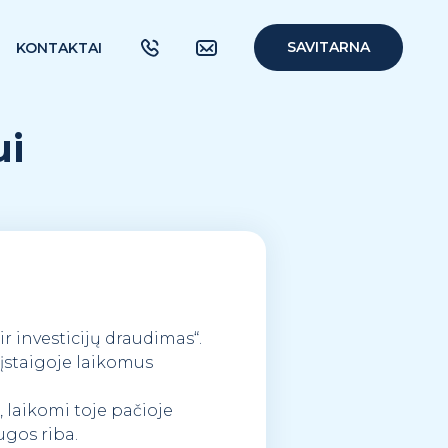
SAVITARNA
KONTAKTAI
ui
 ir investicijų draudimas“.
 įstaigoje laikomus
ai, laikomi toje pačioje
ugos riba.