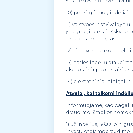
9) kolektyvinio investavimo
10) pensijų fondų indėliai;
11) valstybės ir savivaldybi
įstatyme, indėliai, išskyru
priklausančias lėšas;
12) Lietuvos banko indėliai;
13) paties indėlių draudimo s
akceptais ir paprastaisiais v
14) elektroniniai pinigai i
Atvejai, kai taikomi indė
Informuojame, kad pagal In
draudimo išmokos nemok
1) už indėlius, lėšas, pinig
investuotojams draudimo įs