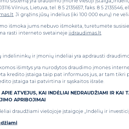
mo sistemą yra draudimo įmonė viešoji įstaiga„Indėlių 
116 Vilnius, Lietuva, tel. 8 5 2135657, faks. 8 5 2135546, e
mas.lt
. Ji grąžins jūsų indėlius (iki 100 000 eurų) ne vė
dimo išmoka jums nebuvo išmokėta, turėtumėte susisi
a rasti interneto svetainėje
iidraudimas.lt
.
ų indėlininkų ir įmonių indėliai yra apdrausti draudim
ikomos išimtys yra nurodytos draudimo įmonės interne
ta kredito įstaiga taip pat informuos jus, ar tam tikri 
dito įstaiga tai patvirtina ir sąskaitos išraše.
APIE ATVEJUS, KAI INDĖLIAI NEDRAUDŽIAMI IR KAI 
IMO APRIBOJIMAI
liai draudžiami viešojoje įstaigoje „Indėlių ir investi
audžiami