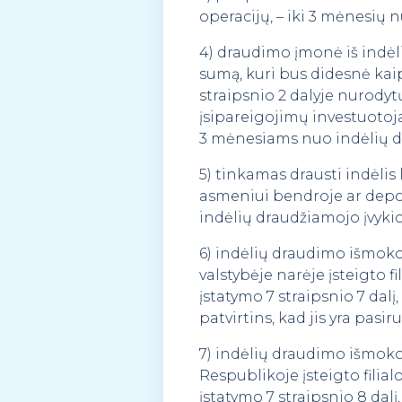
operacijų, – iki 3 mėnesių 
4) draudimo įmonė iš indė
sumą, kuri bus didesnė kai
straipsnio 2 dalyje nurodytų 
įsipareigojimų investuotoj
3 mėnesiams nuo indėlių d
5) tinkamas drausti indėlis
asmeniui bendroje ar depoz
indėlių draudžiamojo įvyki
6) indėlių draudimo išmoko
valstybėje narėje įsteigto 
įstatymo 7 straipsnio 7 dal
patvirtins, kad jis yra pas
7) indėlių draudimo išmoko
Respublikoje įsteigto fili
įstatymo 7 straipsnio 8 dalį