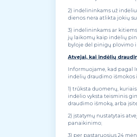
2) indėlininkams už indėliu
dienos nėra atlikta jokių s
3) indėlininkams ar kitiems
jų laikomų kaip indėlių pi
byloje dėl pinigų plovimo ir
Atvejai, kai indėlių dra
Informuojame, kad pagal In
indėlių draudimo išmokos 
1) trūksta duomenų, kuriai
indėlio vyksta teisminis gi
draudimo išmoką, arba įsit
2) įstatymų nustatytais atve
panaikinimo;
3) per pastaruosius 24 mėne