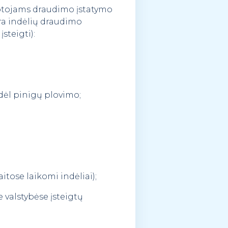
uotojams draudimo įstatymo
ėra indėlių draudimo
įsteigti):
dėl pinigų plovimo;
itose laikomi indėliai);
 valstybėse įsteigtų