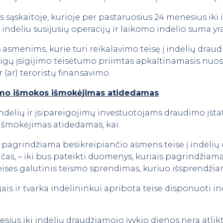
s sąskaitoje, kurioje per pastaruosius 24 mėnesius iki
u indėliu susijusių operacijų ir laikomo indėlio suma y
 asmenims, kurie turi reikalavimo teisę į indėlių drau
nigų įsigijimo teisėtumo priimtas apkaltinamasis nu
 (ar) teroristų finansavimo.
udimo išmokos išmokėjimas atidedamas
dėlių ir įsipareigojimų investuotojams draudimo įstat
išmokėjimas atidedamas, kai:
s pagrindžiama besikreipiančio asmens teisė į indėlių
nčas, – iki bus pateikti duomenys, kuriais pagrindžiama
eisės galutinis teismo sprendimas, kuriuo išsprendžiam
jais ir tvarka indėlininkui apribota teisė disponuoti in
sius iki indėlių draudžiamojo įvykio dienos nėra atlikt