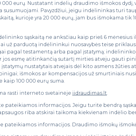
 000 eurų. Nustatant indėlių draudimo išmokos dydį, vi
yra susumuojami. Pavyzdžiui, jeigu indėlininkas turi tau
ąskaitą, kurioje yra 20 000 eurų, jam bus išmokama tik
 indėlininko sąskaitą ne anksčiau kaip prieš 6 mėnesius
gai už parduotą indėlininkui nuosavybės teise priklaus
gai pagal testamentą arba pagal įstatymą; indėlinink
 jos esmę atitinkančią sutartį mirties atveju gauti pin
statymų nustatytais atvejais dėl kito asmens žūties a
pinigai; išmokos ar kompensacijos už smurtiniais nusi
e kaip 100 000 eurų suma.
a rasti interneto svetainėje
iidraudimas.lt
.
e pateikiamos informacijos. Jeigu turite bendrą sąskai
apsaugos riba atskirai taikoma kiekvienam indėlio ben
kte pateikiamos informacijos. Draudimo išmokų išmok