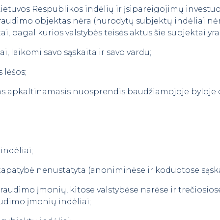
etuvos Respublikos indėlių ir įsipareigojimų invest
 draudimo objektas nėra (nurodytų subjektų indėliai n
ai, pagal kurios valstybės teisės aktus šie subjektai yra 
iai, laikomi savo sąskaita ir savo vardu;
 lėšos;
imtas apkaltinamasis nuosprendis baudžiamojoje byloje 
indėliai;
ų tapatybė nenustatyta (anoniminėse ir koduotose sąska
audimo įmonių, kitose valstybėse narėse ir trečiosiose
udimo įmonių indėliai;