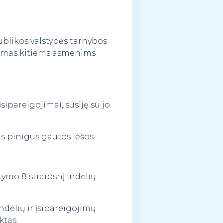
spublikos valstybės tarnybos
aikomas kitiems asmenims
įsipareigojimai, susiję su jo
us pinigus gautos lėšos.
ymo 8 straipsnį indėlių
Indėlių ir įsipareigojimų
ktas;