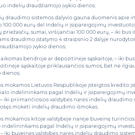
nuo indėlių draudžiamojo įvykio dienos;
lių draudimo sistemos dalyvio gauna duomenis apie 
p 100 000 eurų dėl Indėlių ir įsipareigojimų investuo
priežasčių, sumai, viršijančiai 100 000 eurų, – iki bus i
ams draudimo įstatymo 4 straipsnio 2 dalyje nurodytos
raudžiamojo įvykio dienos;
 laikomas bendroje ar depozitinėje sąskaitoje, – iki bu
itinėje sąskaitoje priklausančios sumos, bet ne ilgi
o dienos;
s mokamos Lietuvos Respublikoje įsteigtos kredito įs
filialo indėlininkams pagal Indėlių ir įsipareigojimų 
į, – iki priimančiosios valstybės narės indėlių draudim
iruošęs mokėti indėlių draudimo išmokas;
s mokamos kitoje valstybėje narėje buveinę turinčios 
alo indėlininkams pagal Indėlių ir įsipareigojimų inve
, – iki buveinės valstybės narės indėlių draudimo sistem