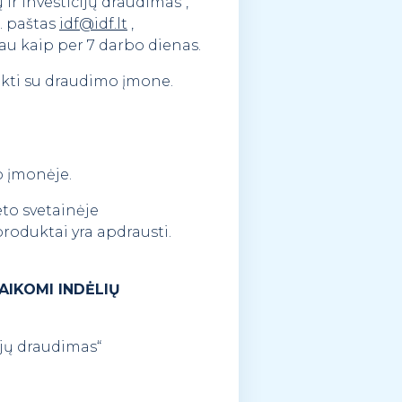
ir investicijų draudimas“,
l. paštas
idf@idf.lt
,
liau kaip per 7 darbo dienas.
ekti su draudimo įmone.
o įmonėje.
to svetainėje
produktai yra apdrausti.
TAIKOMI INDĖLIŲ
cijų draudimas“