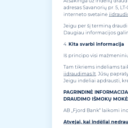
Atsakinga už indėlių draudi
adresas Savanorių pr. 5, LT-03
interneto svetainė
iidraudi
Jeigu per šį terminą drau
Daugiau informacijos galim
4.
Kita svarbi informacija
Iš principo visi mažmenini
Tam tikriems indėliams ta
iidraudimas.lt
. Jūsų paprašy
Jeigu indėliai apdrausti, kre
PAGRINDINĖ INFORMACIJA 
DRAUDIMO IŠMOKŲ MOKĖJ
AB „Fjord Bank“ laikomi indė
Atvejai, kai indėliai nedr