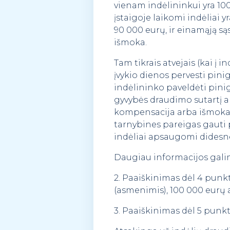
vienam indėlininkui yra 100
įstaigoje laikomi indėliai 
90 000 eurų, ir einamąją s
išmoka.
Tam tikrais atvejais (kai į
įvykio dienos pervesti pini
indėlininko paveldėti pini
gyvybės draudimo sutartį ar
kompensacija arba išmoka į
tarnybines pareigas gauti 
indėliai apsaugomi didesn
Daugiau informacijos galim
2. Paaiškinimas dėl 4 punkt
(asmenimis), 100 000 eurų 
3. Paaiškinimas dėl 5 pun