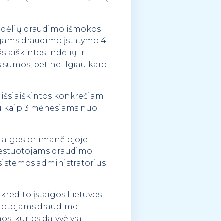
indėlių draudimo išmokos
tojams draudimo įstatymo 4
šsiaiškintos Indėlių ir
 sumos, bet ne ilgiau kaip
s išsiaiškintos konkrečiam
au kaip 3 mėnesiams nuo
taigos priimančiojoje
investuotojams draudimo
o sistemos administratorius
kredito įstaigos Lietuvos
stuotojams draudimo
os, kurios dalyvė yra