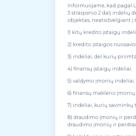
Informuojame, kad pagal Li
3 straipsnio 2 dalį indėlių
objektas, neatsižvelgiant į t
1) kitų kredito įstaigų indėl
2) kredito įstaigos nuosavos
3) indėliai, dėl kurių pri
4) finansų įstaigų indėliai;
5) valdymo įmonių indėliai;
6) finansų maklerio įmonių 
7) indėliai, kurių savinink
8) draudimo įmonių ir perdr
draudimo įmonių ir perdra