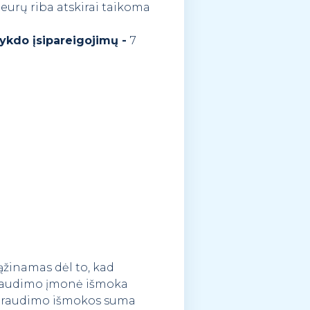
 eurų riba atskirai taikoma
vykdo įsipareigojimų -
7
ąžinamas dėl to, kad
 draudimo įmonė išmoka
, draudimo išmokos suma