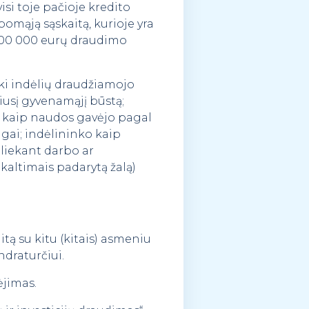
si toje pačioje kredito
pomąją sąskaitą, kurioje yra
 100 000 eurų draudimo
 iki indėlių draudžiamojo
iusį gyvenamąjį būstą;
o kaip naudos gavėjo pagal
igai; indėlininko kaip
tliekant darbo ar
kaltimais padarytą žalą)
tą su kitu (kitais) asmeniu
draturčiui.
ėjimas.