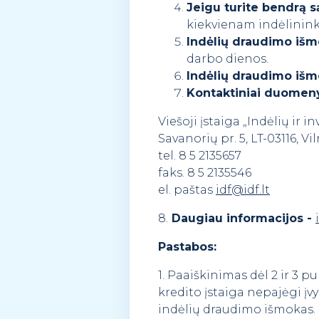
Jeigu turite bendrą s
kiekvienam indėlinink
Indėlių draudimo išm
darbo dienos.
Indėlių draudimo išm
Kontaktiniai duomen
Viešoji įstaiga „Indėlių ir i
Savanorių pr. 5, LT-03116, Vi
tel. 8 5 2135657
faks. 8 5 2135546
el. paštas
idf@idf.lt
8.
Daugiau informacijos -
Pastabos:
1. Paaiškinimas dėl 2 ir 3 
kredito įstaiga nepajėgi į
indėlių draudimo išmokas. 