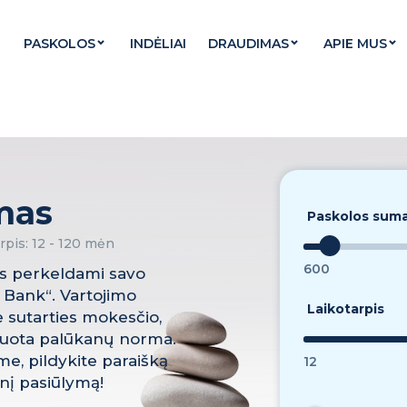
PASKOLOS
INDĖLIAI
DRAUDIMAS
APIE MUS
mas
Paskolos sum
rpis
:
12 - 120 mėn
600
s perkeldami savo
d Bank“. Vartojimo
Laikotarpis
 sutarties mokesčio,
suota palūkanų norma.
e, pildykite paraišką
12
nį pasiūlymą!