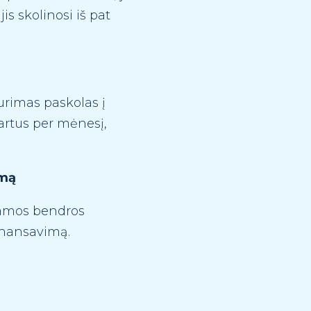
is skolinosi iš pat
turimas paskolas į
artus per mėnesį,
imą
inamos bendros
finansavimą.