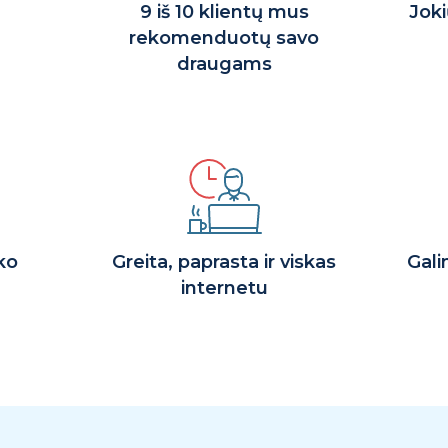
9 iš 10 klientų mus
Jok
rekomenduotų savo
draugams
ko
Greita, paprasta ir viskas
Gali
internetu