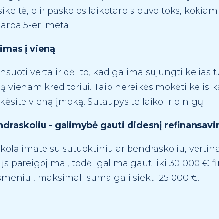
eitė, o ir paskolos laikotarpis buvo toks, kokiam j
arba 5-eri metai.
imas į vieną
nsuoti verta ir dėl to, kad galima sujungti kelias 
vienam kreditoriui. Taip nereikės mokėti kelis k
ėsite vieną įmoką. Sutaupysite laiko ir pinigų.
ndraskoliu - galimybė gauti didesnį refinansav
kolą imate su sutuoktiniu ar bendraskoliu, vert
 įsipareigojimai, todėl galima gauti iki 30 000 € 
meniui, maksimali suma gali siekti 25 000 €.