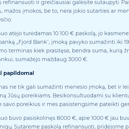
efinansuoti ir greičiausiai galėsite sutaupyti. P
, mažos įmokos, be to, nėra jokio sutarties ar mė
sčio.
muo atėjo turėdamas 10 100 € paskolą, jo kasmėn
 banką „Fjord Bank“, įmoką pavyko sumažinti iki 1
mo terminas kiek prasitęsė, bendra suma, kurią 
ankui, sumažėjo maždaug 3000 €.
ti papildomai
s ne tik gali sumažinti mėnesio įmoką, bet ir leis
ą Jūsų poreikiams. Besikonsultuodami su klien
ite savo poreikius ir mes pasistengsime pateikti g
uo buvo pasiskolinęs 8000 €, apie 1000 € jau buv
nigų. Sutarėme paskolą refinansuoti, pridėjome p