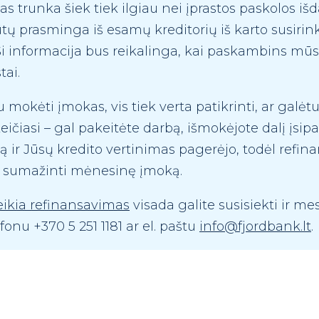
s trunka šiek tiek ilgiau nei įprastos paskolos iš
tų prasminga iš esamų kreditorių iš karto susirink
. Ši informacija bus reikalinga, kai paskambins mū
tai.
lu mokėti įmokas, vis tiek verta patikrinti, ar galė
ičiasi – gal pakeitėte darbą, išmokėjote dalį įsip
 ir Jūsų kredito vertinimas pagerėjo, todėl refin
te sumažinti mėnesinę įmoką.
eikia refinansavimas
visada galite susisiekti ir me
onu +370 5 251 1181 ar el. paštu
info@fjordbank.lt
.