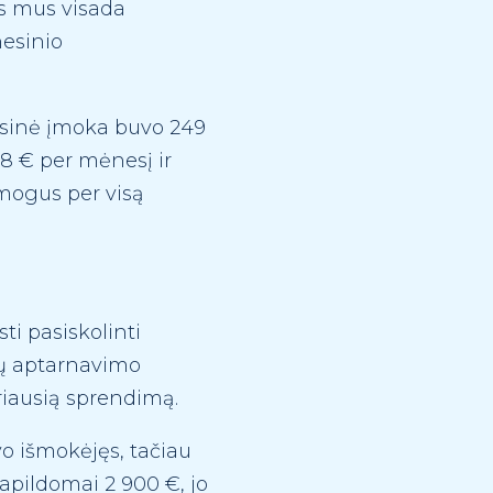
as mus visada
nesinio
esinė įmoka buvo 249
98 € per mėnesį ir
žmogus per visą
ti pasiskolinti
tų aptarnavimo
eriausią sprendimą.
o išmokėjęs, tačiau
apildomai 2 900 €, jo