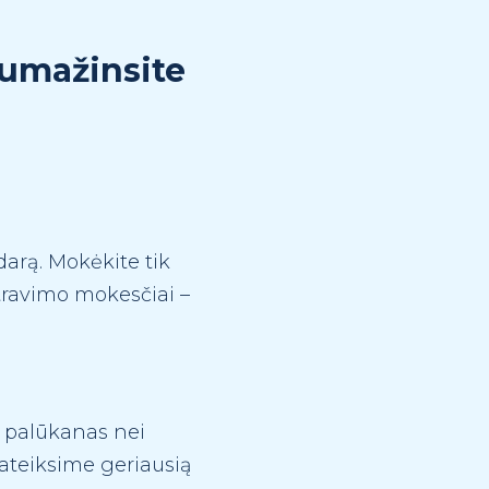
sumažinsite
darą. Mokėkite tik
travimo mokesčiai –
s palūkanas nei
pateiksime geriausią