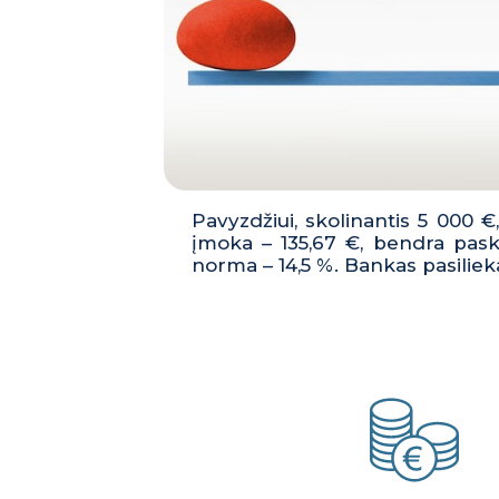
Pavyzdžiui, skolinantis 5 000 
įmoka – 135,67 €, bendra pas
norma – 14,5 %. Bankas pasiliek