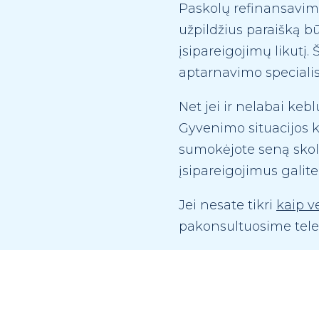
Paskolų refinansavima
užpildžius paraišką bū
įsipareigojimų likutį
aptarnavimo specialis
Net jei ir nelabai keb
Gyvenimo situacijos ke
sumokėjote seną skolą
įsipareigojimus gali
Jei nesate tikri
kaip v
pakonsultuosime telef