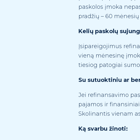
paskolos įmoka nepasik
pradžių – 60 mėnesių 
Kelių paskolų sujung
Įsipareigojimus refina
vieną mėnesinę įmoką 
tiesiog patogiai sumok
Su sutuoktiniu ar be
Jei refinansavimo pas
pajamos ir finansiniai
Skolinantis vienam as
Ką svarbu žinoti: