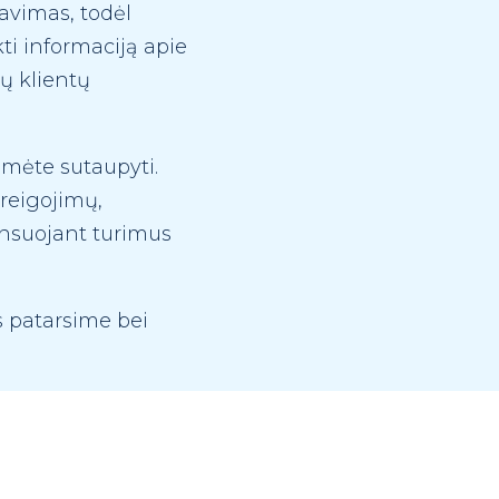
davimas, todėl
ti informaciją apie
sų klientų
tumėte sutaupyti.
areigojimų,
ansuojant turimus
s patarsime bei