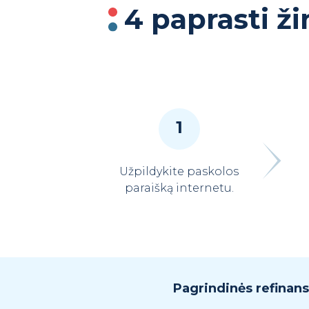
4 paprasti ži
1
Užpildykite paskolos
paraišką internetu.
Pagrindinės refinan