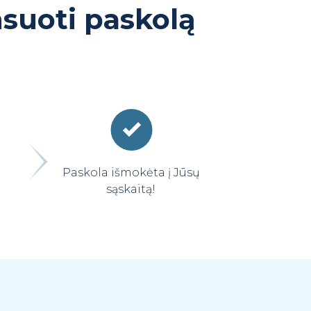
nsuoti paskolą
Paskola išmokėta į Jūsų
sąskaitą!