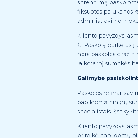
sprendimą paskoloms r
fiksuotos palūkanos %
administravimo moke
Kliento pavyzdys: as
€. Paskolą perkėlus į
nors paskolos grąžini
laikotarpį sumokės b
Galimybė pasiskolin
Paskolos refinansavima
papildomą pinigų sum
specialistais išsakyk
Kliento pavyzdys: asm
prireikė papildomų pi