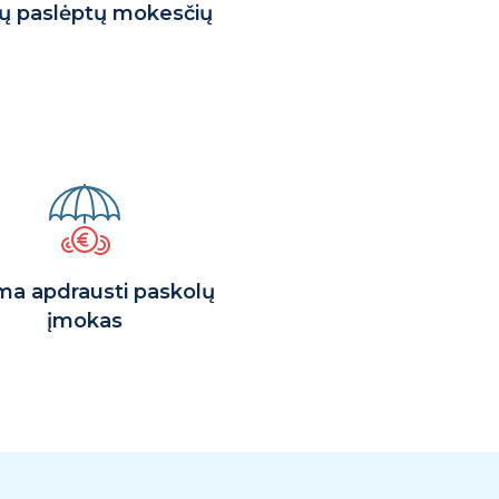
ių paslėptų mokesčių
ma apdrausti paskolų
įmokas