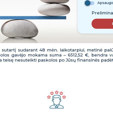
Apsaugo
Prelimina
€, sutartį sudarant 48 mėn. laikotarpiui, metinė p
kolos gavėjo mokama suma – 6512,52 €, bendra va
a teisę nesuteikti paskolos po Jūsų finansinės padėt