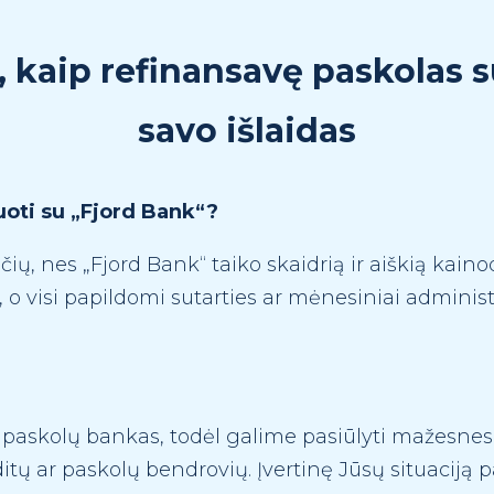
, kaip refinansavę paskolas 
savo išlaidas
uoti su „Fjord Bank“?
ų, nes „Fjord Bank“ taiko skaidrią ir aiškią kaino
 o visi papildomi sutarties ar mėnesiniai adminis
 paskolų bankas, todėl galime pasiūlyti mažesne
itų ar paskolų bendrovių. Įvertinę Jūsų situaciją 