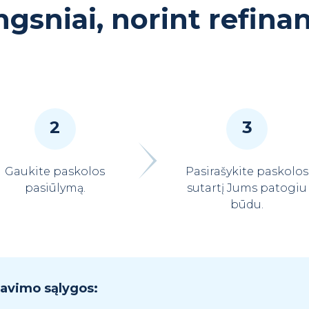
ngsniai, norint refina
2
3
Gaukite paskolos
Pasirašykite paskolos
pasiūlymą.
sutartį Jums patogiu
būdu.
savimo sąlygos: