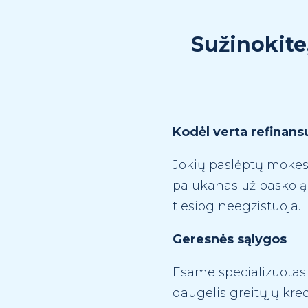
Sužinokite
Kodėl verta refinans
Jokių paslėptų mokesči
palūkanas už paskolą,
tiesiog neegzistuoja.
Geresnės sąlygos
Esame specializuotas
daugelis greitųjų kred