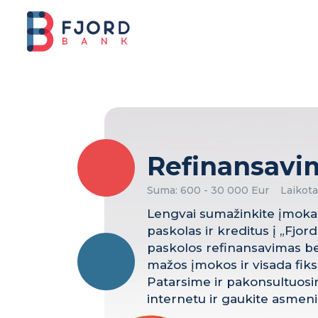
Refinansavi
Suma
:
600 - 30 000 Eur
Laikota
Lengvai sumažinkite įmoka
paskolas ir kreditus į „Fjor
paskolos refinansavimas be
mažos įmokos ir visada fik
Patarsime ir pakonsultuosim
internetu ir gaukite asmeni