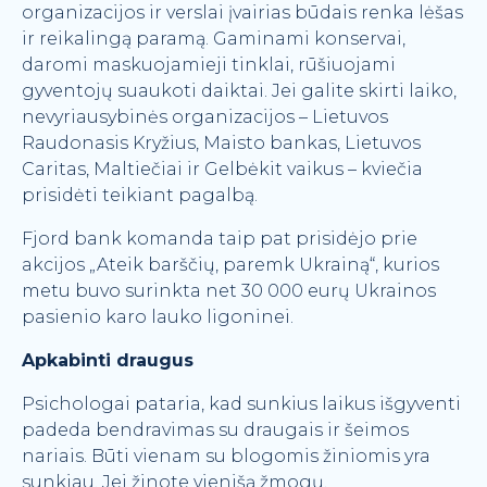
organizacijos ir verslai įvairias būdais renka lėšas
ir reikalingą paramą. Gaminami konservai,
daromi maskuojamieji tinklai, rūšiuojami
gyventojų suaukoti daiktai. Jei galite skirti laiko,
nevyriausybinės organizacijos – Lietuvos
Raudonasis Kryžius, Maisto bankas, Lietuvos
Caritas, Maltiečiai ir Gelbėkit vaikus – kviečia
prisidėti teikiant pagalbą.
Fjord bank komanda taip pat prisidėjo prie
akcijos „Ateik barščių, paremk Ukrainą“, kurios
metu buvo surinkta net 30 000 eurų Ukrainos
pasienio karo lauko ligoninei.
Apkabinti draugus
Psichologai pataria, kad sunkius laikus išgyventi
padeda bendravimas su draugais ir šeimos
nariais. Būti vienam su blogomis žiniomis yra
sunkiau. Jei žinote vienišą žmogų,