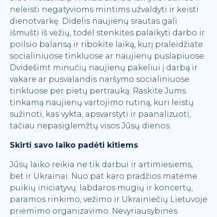
neleisti negatyvioms mintims užvaldyti ir keisti
dienotvarkę. Didelis naujienų srautas gali
išmušti iš vėžių, todėl stenkitės palaikyti darbo ir
poilsio balansą ir ribokite laiką, kurį praleidžiate
socialiniuose tinkluose ar naujienų puslapiuose.
Dvidešimt minučių naujienų pakeliui į darbą ir
vakare ar pusvalandis naršymo socialiniuose
tinkluose per pietų pertrauką. Raskite Jums
tinkamą naujienų vartojimo rutiną, kuri leistų
sužinoti, kas vykta, apsvarstyti ir paanalizuoti,
tačiau nepasiglemžtų visos Jūsų dienos.
Skirti savo laiko padėti kitiems
Jūsų laiko reikia ne tik darbui ir artimiesiems,
bet ir Ukrainai. Nuo pat karo pradžios matėme
puikių iniciatyvų: labdaros mugių ir koncertų,
paramos rinkimo, vežimo ir Ukrainiečių Lietuvoje
priėmimo organizavimo. Nevyriausybinės