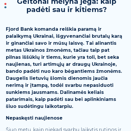
Geltonai mėlyna jėga: kaip
APIE MUS
padėti sau ir kitiems?
Kontaktai
DUK
Fjord Bank komanda reiškia paramą ir
Komanda
palaikymą Ukrainai, išgyvenančiai brutalų karą
Naujienos ir patarimai
ir ginančiai savo ir mūsų laisvę. Tai alinantis
Kainoraštis
metas Ukrainos žmonėms, tačiau taip pat
pilnas iššūkių ir tiems, kurie yra toli, bet seka
Naudinga informacija
naujienas, turi artimųjų ar draugų Ukrainoje,
Finansinės ataskaitos
bando padėti nuo karo bėgantiems žmonėms.
Daugelis lietuvių šiomis dienomis jaučia
nerimą ir įtampą, todėl svarbu nepasiduoti
sunkiems jausmams. Dalinamės keliais
patarimais, kaip padėti sau bei aplinkiniams
šiuo sudėtingu laikotarpiu.
Nepaskęsti naujienose
Šiuo metu, kaip niekad svarbu laikytis rutinos ir