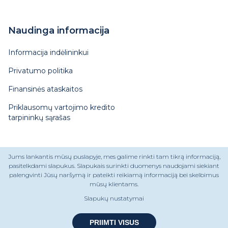
Naudinga informacija
Informacija indėlininkui
Privatumo politika
Finansinės ataskaitos
Priklausomų vartojimo kredito
tarpininkų sąrašas
Apie mus
Jums lankantis mūsų puslapyje, mes galime rinkti tam tikrą informaciją,
pasitelkdami slapukus. Slapukais surinkti duomenys naudojami siekiant
palengvinti Jūsų naršymą ir pateikti reikiamą informaciją bei skelbimus
Kontaktai
mūsų klientams.
DUK
Slapukų nustatymai
Komanda
PRIIMTI VISUS