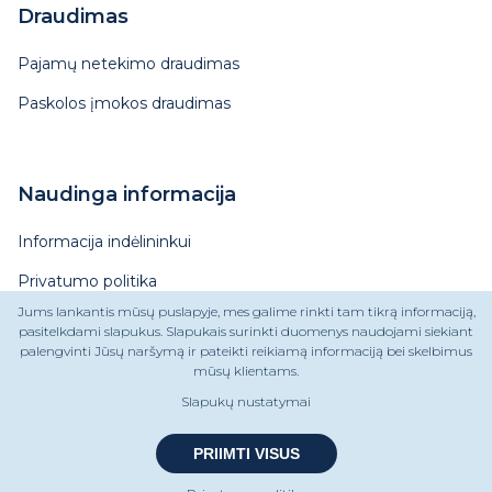
Draudimas
Pajamų netekimo draudimas
Paskolos įmokos draudimas
Naudinga informacija
Informacija indėlininkui
Privatumo politika
Jums lankantis mūsų puslapyje, mes galime rinkti tam tikrą informaciją,
Finansinės ataskaitos
pasitelkdami slapukus. Slapukais surinkti duomenys naudojami siekiant
palengvinti Jūsų naršymą ir pateikti reikiamą informaciją bei skelbimus
Priklausomų vartojimo kredito
mūsų klientams.
tarpininkų sąrašas
Slapukų nustatymai
PRIIMTI VISUS
Apie mus