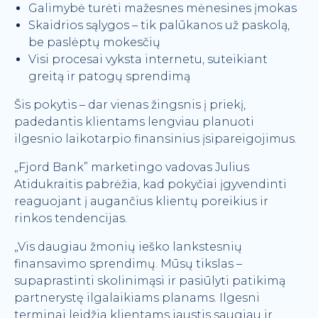
Galimybė turėti mažesnes mėnesines įmokas
Skaidrios sąlygos – tik palūkanos už paskolą,
be paslėptų mokesčių
Visi procesai vyksta internetu, suteikiant
greitą ir patogų sprendimą
Šis pokytis – dar vienas žingsnis į priekį,
padedantis klientams lengviau planuoti
ilgesnio laikotarpio finansinius įsipareigojimus.
„Fjord Bank” marketingo vadovas Julius
Atidukraitis pabrėžia, kad pokyčiai įgyvendinti
reaguojant į augančius klientų poreikius ir
rinkos tendencijas.
„Vis daugiau žmonių ieško lankstesnių
finansavimo sprendimų. Mūsų tikslas –
supaprastinti skolinimąsi ir pasiūlyti patikimą
partnerystę ilgalaikiams planams. Ilgesni
terminai leidžia klientams jaustis saugiau ir