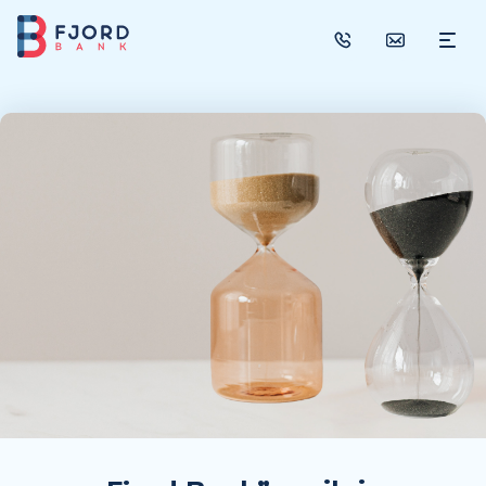
SAVITARNA
PASKOLOS
Vartojimo paskola
Paskola automobiliui
Paskola būsto remontui
Refinansavimas
Paskola su bendraskoliu
Žalioji paskola
Paskola su atidėjimu
INDĖLIAI
DRAUDIMAS
Pajamų netekimo draudimas
Paskolos įmokos draudimas