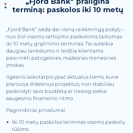
„Fjord Bank” prailgina
APIE MUS
terminą: paskolos iki 10 metų
Kontaktai
DUK
„Fjord Bank” įveda dar vieną reikšmingą pokytį –
Komanda
nuo šiol visoms vartojimo paskoloms taikomas
Naujienos ir patarimai
iki 10 metų grąžinimo terminas. Tai suteikia
Kainoraštis
daugiau lankstumo ir leidžia klientams
pasirinkti patogesnes, mažesnes mėnesines
Naudinga informacija
įmokas.
Finansinės ataskaitos
Ilgesnis laikotarpis ypač aktualus tiems, kurie
planuoja didesnius projektus, nori stabiliau
paskirstyti savo biudžetą ar tiesiog siekia
saugesnio finansinio ritmo.
Pagrindiniai privalumai:
Iki 10 metų paskolos terminas visoms paskolų
rūšims