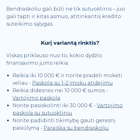
Bendraskoliu gali būti ne tik sutuoktinis – juo
gali tapti ir kitas asmuo, atitinkantis kredito
suteikimo sąlygas.
Kurį variantą rinktis?
Viskas priklauso nuo to, kokio dydžio
finansavimo jums reikia.
Reikia iki 10 000 € ir norite pradėti mokėti
vėliau -
Paskola su 1–2 įmokų atidėjimu
Reikia didesnės nei 10 000 € sumos -
Vartojimo paskola
Norite pasiskolinti iki 30 000 € -
Vartojimo
paskola su sutuoktiniu
Norite padidinti tikimybę gauti geresnį
pasiūlymą -
Paraiška su bendraskoliu