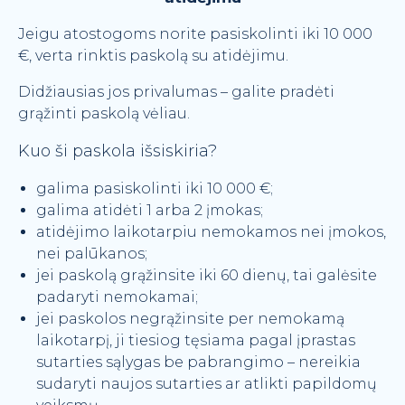
Jeigu atostogoms norite pasiskolinti iki 10 000
€, verta rinktis paskolą su atidėjimu.
Didžiausias jos privalumas – galite pradėti
grąžinti paskolą vėliau.
Kuo ši paskola išsiskiria?
galima pasiskolinti iki 10 000 €;
galima atidėti 1 arba 2 įmokas;
atidėjimo laikotarpiu nemokamos nei įmokos,
nei palūkanos;
jei paskolą grąžinsite iki 60 dienų, tai galėsite
padaryti nemokamai;
jei paskolos negrąžinsite per nemokamą
laikotarpį, ji tiesiog tęsiama pagal įprastas
sutarties sąlygas be pabrangimo – nereikia
sudaryti naujos sutarties ar atlikti papildomų