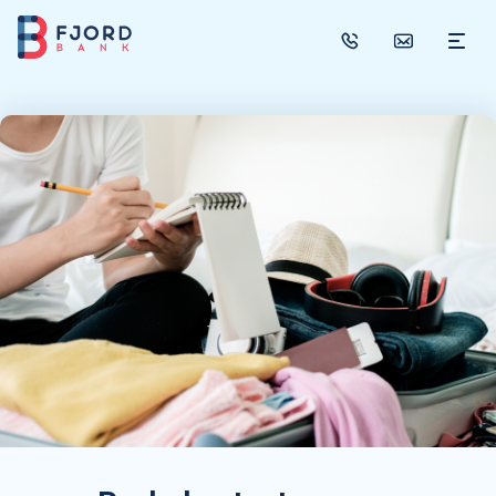
SAVITARNA
PASKOLOS
Vartojimo paskola
Paskola automobiliui
Paskola būsto remontui
Refinansavimas
Paskola su bendraskoliu
Žalioji paskola
Paskola su atidėjimu
INDĖLIAI
DRAUDIMAS
Pajamų netekimo draudimas
Paskolos įmokos draudimas