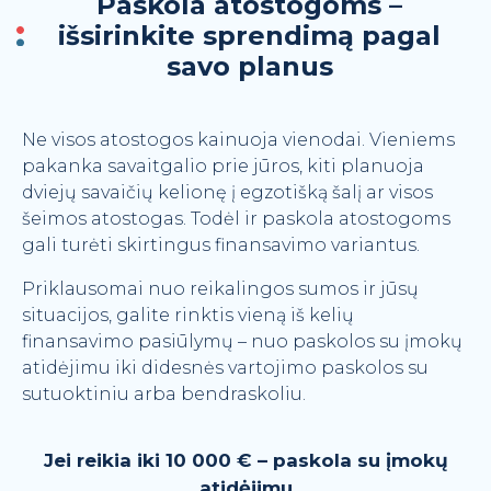
Paskola atostogoms –
APIE MUS
išsirinkite sprendimą pagal
savo planus
Kontaktai
DUK
Komanda
Ne visos atostogos kainuoja vienodai. Vieniems
Naujienos ir patarimai
pakanka savaitgalio prie jūros, kiti planuoja
Kainoraštis
dviejų savaičių kelionę į egzotišką šalį ar visos
Naudinga informacija
šeimos atostogas. Todėl ir paskola atostogoms
gali turėti skirtingus finansavimo variantus.
Finansinės ataskaitos
Priklausomai nuo reikalingos sumos ir jūsų
situacijos, galite rinktis vieną iš kelių
finansavimo pasiūlymų – nuo paskolos su įmokų
atidėjimu iki didesnės vartojimo paskolos su
sutuoktiniu arba bendraskoliu.
Jei reikia iki 10 000 € – paskola su įmokų
atidėjimu