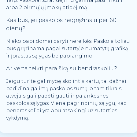
Taip. Paskolai su atidėjimu galima pasirinkti 1
arba 2 pirmųjų įmokų atidėjimą.
Kas bus, jei paskolos negrąžinsiu per 60
dienų?
Nieko papildomai daryti nereikės. Paskola toliau
bus grąžinama pagal sutartyje numatytą grafiką
ir įprastas sąlygas be pabrangimo.
Ar verta teikti paraišką su bendraskoliu?
Jeigu turite galimybę skolintis kartu, tai dažnai
padidina galimą paskolos sumą, o tam tikrais
atvejais gali padėti gauti ir palankesnes
paskolos sąlygas. Viena pagrindinių sąlygų, kad
bendraskoliai yra abu atsakingi už sutarties
vykdymą.