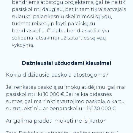
bendriems atostogų projektams, galite ne tik
pasiskolinti daugiau, bet ir tam tikrais atvejais
sulaukti palankesnių skolinimosi sąlygų,
tuomet reikėtų pildyti paraišką su
bendraskoliu. Čia abu bendraskoliai yra
solidariai atsakingi už sutarties sąlygų
vykdymą.
Dažniausiai užduodami klausimai
Kokia didžiausia paskola atostogoms?
Jei renkatės paskolą su įmokų atidėjimu, galima
pasiskolinti iki 10 000 €. Jei reikia didesnės
sumos, galima rinktis vartojimo paskolą, o kartu
su sutuoktiniu ar bendraskoliu – iki 30 000 €.
Ar galima pradėti mokėti ne iš karto?