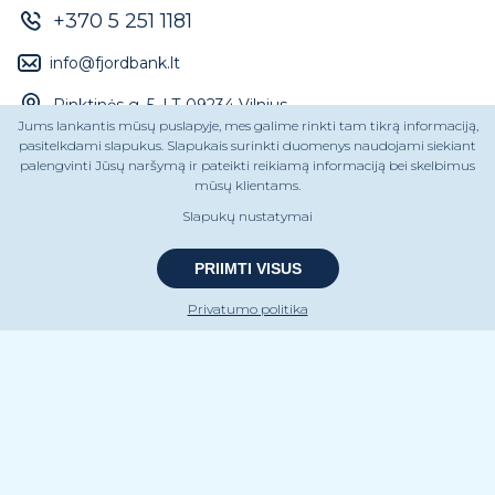
+370 5 251 1181
info@fjordbank.lt
Rinktinės g. 5, LT-09234 Vilnius
Jums lankantis mūsų puslapyje, mes galime rinkti tam tikrą informaciją,
pasitelkdami slapukus. Slapukais surinkti duomenys naudojami siekiant
palengvinti Jūsų naršymą ir pateikti reikiamą informaciją bei skelbimus
AB „Fjord Bank“
mūsų klientams.
Įmonės kodas 304493038
Slapukų nustatymai
PVM kodas LT100012244316
PRIIMTI VISUS
Privatumo politika
Paskola saulės elektrinei
Kreditas automobiliui
Paskola kelionei
Paskola mokslams