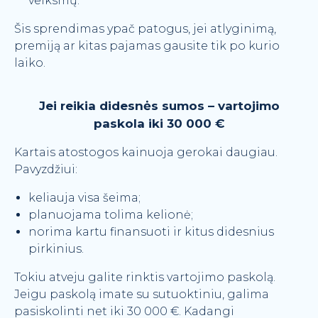
veiksmų.
Šis sprendimas ypač patogus, jei atlyginimą,
premiją ar kitas pajamas gausite tik po kurio
laiko.
Jei reikia didesnės sumos – vartojimo
paskola iki 30 000 €
Kartais atostogos kainuoja gerokai daugiau.
Pavyzdžiui:
keliauja visa šeima;
planuojama tolima kelionė;
norima kartu finansuoti ir kitus didesnius
pirkinius.
Tokiu atveju galite rinktis vartojimo paskolą.
Jeigu paskolą imate su sutuoktiniu, galima
pasiskolinti net iki 30 000 €. Kadangi