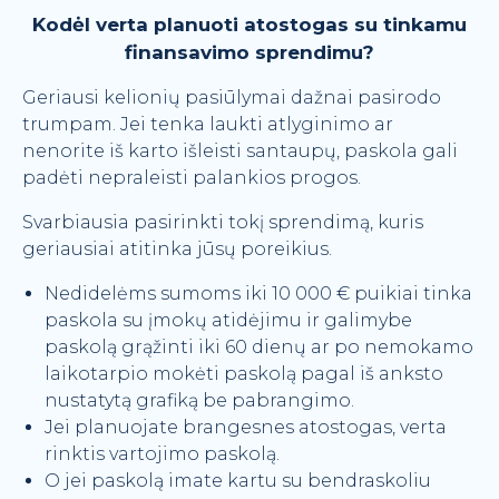
Kodėl verta planuoti atostogas su tinkamu
finansavimo sprendimu?
Geriausi kelionių pasiūlymai dažnai pasirodo
trumpam. Jei tenka laukti atlyginimo ar
nenorite iš karto išleisti santaupų, paskola gali
padėti nepraleisti palankios progos.
Svarbiausia pasirinkti tokį sprendimą, kuris
geriausiai atitinka jūsų poreikius.
Nedidelėms sumoms iki 10 000 € puikiai tinka
paskola su įmokų atidėjimu ir galimybe
paskolą grąžinti iki 60 dienų ar po nemokamo
laikotarpio mokėti paskolą pagal iš anksto
nustatytą grafiką be pabrangimo.
Jei planuojate brangesnes atostogas, verta
rinktis vartojimo paskolą.
O jei paskolą imate kartu su bendraskoliu