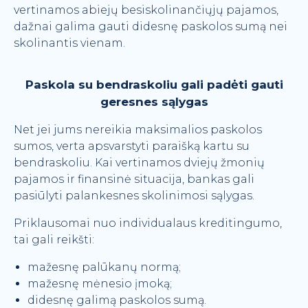
vertinamos abiejų besiskolinančiųjų pajamos,
dažnai galima gauti didesnę paskolos sumą nei
skolinantis vienam.
Paskola su bendraskoliu gali padėti gauti
geresnes sąlygas
Net jei jums nereikia maksimalios paskolos
sumos, verta apsvarstyti paraišką kartu su
bendraskoliu. Kai vertinamos dviejų žmonių
pajamos ir finansinė situacija, bankas gali
pasiūlyti palankesnes skolinimosi sąlygas.
Priklausomai nuo individualaus kreditingumo,
tai gali reikšti:
mažesnę palūkanų normą;
mažesnę mėnesio įmoką;
didesnę galimą paskolos sumą.