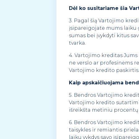
Dėl ko susitariame šia Var
3. Pagal šią Vartojimo kred
įsipareigojate mums laiku 
sumas bei įvykdyti kitus sa
tvarka.
4. Vartojimo kreditas Jums 
ne verslo ar profesinėms re
Vartojimo kredito paskirtis
Kaip apskaičiuojama bend
5. Bendros Vartojimo kredit
Vartojimo kredito sutartimi
išreikšta metiniu procentų 
6. Bendros Vartojimo kred
taisykles ir remiantis priel
laiku vykdys savo įsipareig