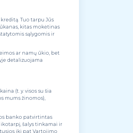
 kreditą. Tuo tarpu Jūs
lūkanas, kitas mokėtinas
statytomis sąlygomis ir
 šeimos ar namų ūkio, bet
lyje detalizuojama
na (t. y. visos su šia
ios mums žinomos),
os banko patvirtintas
ikotarpį, šalys tinkamai ir
tusios iki pat Vartojimo