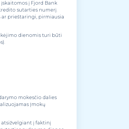
 įskaitomos į Fjord Bank
redito sutarties numerį.
r prieštaringi, pirmiausia
okėjimo dienomis turi būti
s).
sudarymo mokesčio dalies
etalizuojamas Įmokų
sižvelgiant į faktinį