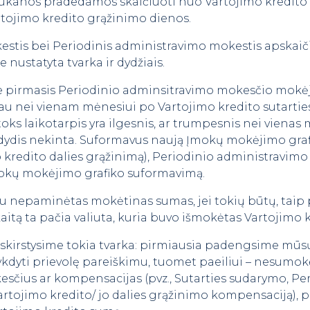
lūkanos pradedamos skaičiuoti nuo Vartojimo kredito
artojimo kredito grąžinimo dienos.
estis bei Periodinis administravimo mokestis apskaič
e nustatyta tvarka ir dydžiais.
e pirmasis Periodinio adminsitravimo mokesčio mokėj
au nei vienam mėnesiui po Vartojimo kredito sutartie
oks laikotarpis yra ilgesnis, ar trumpesnis nei viena
ydis nekinta. Suformavus naują Įmokų mokėjimo grafik
o kredito dalies grąžinimą), Periodinio administravimo
Įmokų mokėjimo grafiko suformavimą.
iau nepaminėtas mokėtinas sumas, jei tokių būtų, taip 
itą ta pačia valiuta, kuria buvo išmokėtas Vartojimo k
skirstysime tokia tvarka: pirmiausia padengsime mūsų 
vykdyti prievolę pareiškimu, tuomet paeiliui – nesumo
sčius ar kompensacijas (pvz., Sutarties sudarymo, Pe
rtojimo kredito/ jo dalies grąžinimo kompensaciją), p