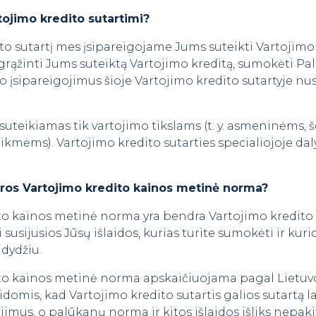
tojimo kredito sutartimi?
ito sutartį mes įsipareigojame Jums suteikti Vartojimo
grąžinti Jums suteiktą Vartojimo kreditą, sumokėti Pa
vo įsipareigojimus šioje Vartojimo kredito sutartyje nu
suteikiamas tik vartojimo tikslams (t. y. asmeninėms,
ikmėms). Vartojimo kredito sutarties specialiojoje da
.
ros Vartojimo kredito kainos metinė norma?
o kainos metinė norma yra bendra Vartojimo kredito kai
 susijusios Jūsų išlaidos, kurias turite sumokėti ir kur
dydžiu.
ito kainos metinė norma apskaičiuojama pagal Lietuv
aidomis, kad Vartojimo kredito sutartis galios sutartą la
ojimus, o palūkanų norma ir kitos išlaidos išliks nepaki