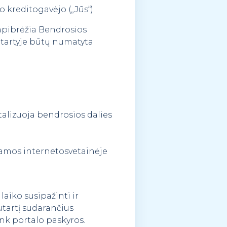
o kreditogavėjo („Jūs“).
apibrėžia Bendrosios
utartyje būtų numatyta
detalizuoja bendrosios dalies
namos internetosvetainėje
aiko susipažinti ir
utartį sudarančius
nk portalo paskyros.