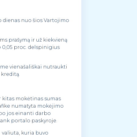
o dienas nuo šios Vartojimo
ms prašymą ir už kiekvieną
 0,05 proc. delspinigius
ime vienašališkai nutraukti
 kreditą.
 ir kitas mokėtinas sumas
rafike numatyta mokėjimo
po jos einanti darbo
Bank portalo paskyroje.
 valiuta, kuria buvo