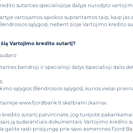
 kredito sutarties specialiojoje dalyje nurodyto vartojim
artyje vartojamos sąvokos suprantamos taip, kaip jas 
Bendrosios sąlygos), nebent šioje Vartojimo kredito s
ią Vartojimo kredito sutartį?
 sudaro:
arties bendroji ir specialioji dalys (specialioji dalis 
s;
imo sąlygos (Bendrosios sąlygos), kurios viešai priei
tainėje www.fjordbank.lt skelbiami Įkainiai.
kredito sutartį patvirtinate, jog turėjote pakankamai l
isais ją sudarančiais dokumentais. Vartojimo kredito s
 galite rasti prisijungę prie savo asmeninės Fjord Ba