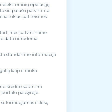
ir elektroninių operacijų
 tokiu parašu patvirtinta
lia tokias pat teisines
utartį mes patvirtiname
rymo data nurodoma
ikta standartine informacija
galią kaip ir ranka
imo kredito sutartimi
 portalo paskyroje.
ti suformuojamas ir Jūsų