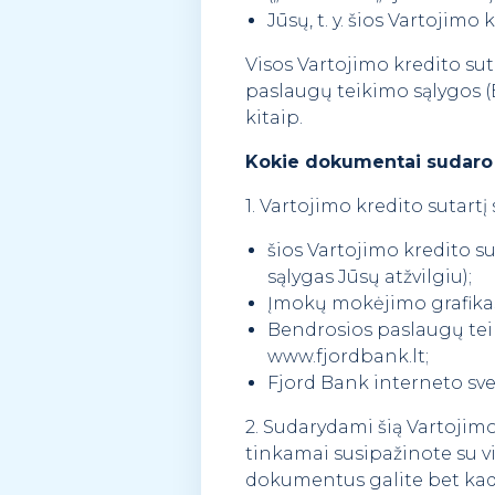
Jūsų, t. y. šios Vartojimo
Visos Vartojimo kredito sut
paslaugų teikimo sąlygos (
kitaip.
Kokie dokumentai sudaro š
1. Vartojimo kredito sutartį
šios Vartojimo kredito sut
sąlygas Jūsų atžvilgiu);
Įmokų mokėjimo grafika
Bendrosios paslaugų teik
www.fjordbank.lt;
Fjord Bank interneto sve
2. Sudarydami šią Vartojimo 
tinkamai susipažinote su v
dokumentus galite bet kada