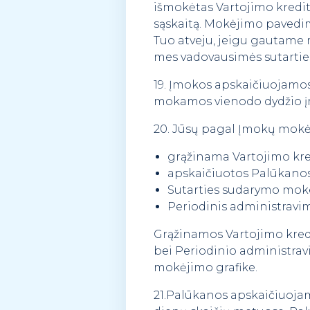
išmokėtas Vartojimo kredit
sąskaitą. Mokėjimo pavedime
Tuo atveju, jeigu gautame
mes vadovausimės sutarties
19. Įmokos apskaičiuojamos
mokamos vienodo dydžio įm
20. Jūsų pagal Įmokų mokė
grąžinama Vartojimo kred
apskaičiuotos Palūkanos
Sutarties sudarymo moke
Periodinis administravi
Grąžinamos Vartojimo kred
bei Periodinio administrav
mokėjimo grafike.
21.Palūkanos apskaičiuojamo