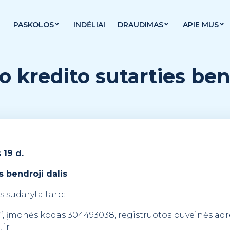
PASKOLOS
INDĖLIAI
DRAUDIMAS
APIE MUS
o kredito sutarties bend
 19 d.
s bendroji dalis
s sudaryta tarp:
k“, įmonės kodas 304493038, registruotos buveinės adre
 ir