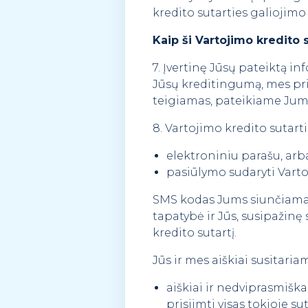
kredito sutarties galiojim
Kaip ši Vartojimo kredito
7. Įvertinę Jūsų pateiktą 
Jūsų kreditingumą, mes pr
teigiamas, pateikiame Jums
8. Vartojimo kredito sutart
elektroniniu parašu, arb
pasiūlymo sudaryti Varto
SMS kodas Jums siunčiamas 
tapatybė ir Jūs, susipažin
kredito sutartį.
Jūs ir mes aiškiai susitar
aiškiai ir nedviprasmiškai
prisiimti visas tokioje su