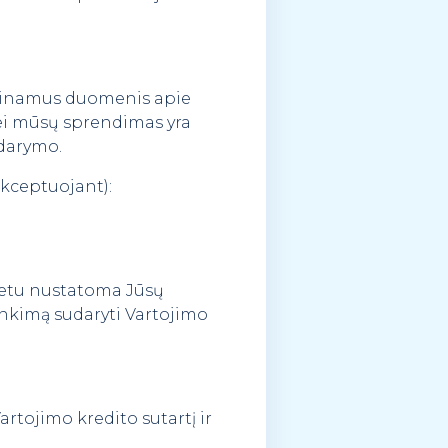
rieinamus duomenis apie
ei mūsų sprendimas yra
udarymo.
akceptuojant):
metu nustatoma Jūsų
rinkimą sudaryti Vartojimo
Vartojimo kredito sutartį ir