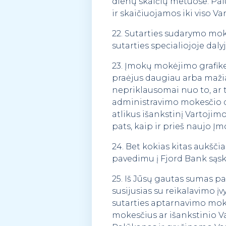
dienų skaičių metuose. Pa
ir skaičiuojamos iki viso V
22. Sutarties sudarymo mok
sutarties specialiojoje dalyj
23. Įmokų mokėjimo grafik
praėjus daugiau arba maži
nepriklausomai nuo to, ar t
administravimo mokesčio d
atlikus išankstinį Vartojim
pats, kaip ir prieš naujo 
24. Bet kokias kitas aukšč
pavedimu į Fjord Bank sąska
25. Iš Jūsų gautas sumas pa
susijusias su reikalavimo į
sutarties aptarnavimo moke
mokesčius ar išankstinio Va