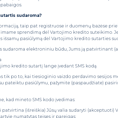
o pabaigos.
 sutartis sudaroma?
informaciją, taip pat registruose ir duomenų bazėse p
iimame sprendimą dėl Vartojimo kredito suteikimo. J
 išsamų pasiūlymą dėl Vartojimo kredito sutarties s
is sudaroma elektroniniu būdu, Jums ją patvirtinant (
a
jimo kredito sutartį lange įvedant SMS kodą.
tik po to, kai tiesioginio vaizdo perdavimo sesijos 
ę su pateiktu pasiūlymu, pažymite (paspaudžiate) pasi
iame, kad minėto SMS kodo įvedimas:
 patvirtina (išreiškia) Jūsų valia sudaryti (akceptuoti) 
tartyje numatytas teises ir pareigas;