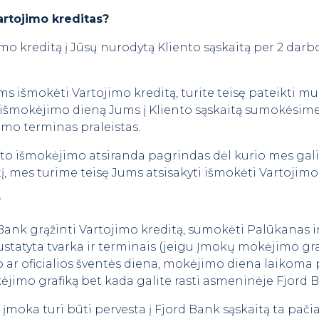
rtojimo kreditas?
mo kreditą į Jūsų nurodytą Kliento sąskaitą per 2 darb
s išmokėti Vartojimo kreditą, turite teisę pateikti mu
o išmokėjimo dieną Jums į Kliento sąskaitą sumokėsime
mo terminas praleistas.
dito išmokėjimo atsiranda pagrindas dėl kurio mes gal
tį, mes turime teisę Jums atsisakyti išmokėti Vartojimo
?
d Bank grąžinti Vartojimo kreditą, sumokėti Palūkanas
statyta tvarka ir terminais (jeigu Įmokų mokėjimo g
ar oficialios šventės diena, mokėjimo diena laikoma 
ėjimo grafiką bet kada galite rasti asmeninėje Fjord 
moka turi būti pervesta į Fjord Bank sąskaitą ta pačia