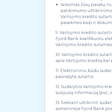
laikomas Jūsų parašu, tu
patikimumo užtikrinimo p
Vartojimo kredito sutart
pasekmes kaip ir dokume
9. Vartojimo kredito sutart
Fjord Bank kvalifikuotu el
Vartojimo kredito sutarties
10. Vartojimo kredito sutar
apie Vartojimo kreditą bei 
11. Elektroniniu būdu sudary
pasirašyta sutartis.
12. Sudarytos Vartojimo kred
susijusią informaciją (pvz.
13. Siekiant užtikrinti su
asmeninėje Fjord Bank po