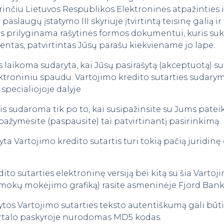
rinčiu Lietuvos Respublikos Elektroninės atpažinties 
aslaugų įstatymo III skyriuje įtvirtintą teisinę galią ir
is prilyginama rašytinės formos dokumentui, kuris suke
ntas, patvirtintas Jūsų parašu kiekviename jo lape.
is laikoma sudaryta, kai Jūsų pasirašytą (akceptuotą) s
ektroniniu spaudu. Vartojimo kredito sutarties suda
 specialiojoje dalyje
tis sudaroma tik po to, kai susipažinsite su Jums pate
pažymėsite (paspausite) tai patvirtinantį pasirinkimą.
ta Vartojimo kredito sutartis turi tokią pačią juridinę 
ito sutarties elektroninę versiją bei kitą su šia Vartoj
, Įmokų mokėjimo grafiką) rasite asmeninėje Fjord Bank
darytos Vartojimo sutarties teksto autentiškumą gali bū
rtalo paskyroje nurodomas MD5 kodas.