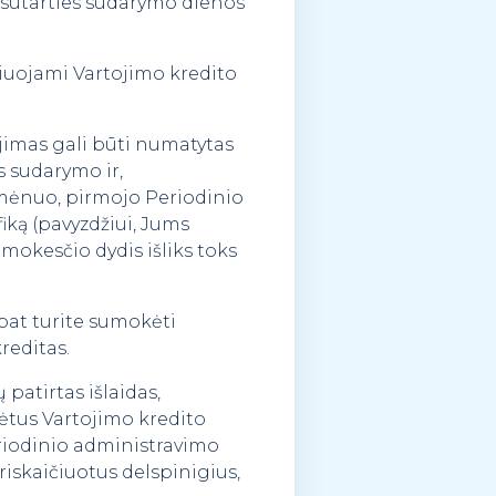
 sutarties sudarymo dienos
iuojami Vartojimo kredito
imas gali būti numatytas
s sudarymo ir,
s mėnuo, pirmojo Periodinio
ą (pavyzdžiui, Jums
 mokesčio dydis išliks toks
pat turite sumokėti
reditas.
patirtas išlaidas,
kėtus Vartojimo kredito
riodinio administravimo
riskaičiuotus delspinigius,