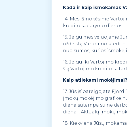
Kada ir kaip išmokamas Va
14. Mes išmokėsime Vartoji
kredito sudarymo dienos.
15. Jeigu mes vėluojame Jum
uždelstą Vartojimo kredit
nuo sumos, kurios išmokėji
16. Jeigu iki Vartojimo kre
šią Vartojimo kredito sutar
Kaip atliekami mokėjimai
17. Jūs įsipareigojate Fjor
Įmokų mokėjimo grafike nu
diena sutampa su ne darbo 
diena.). Aktualų Įmokų mok
18. Kiekviena Jūsų mokama į