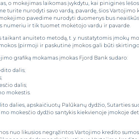
as, o mokėjimas laikomas įvykdytu, kai piniginės lėšos
 turite nurodyti savo vardą, pavardę, šios Vartojimo k
 mokėjimo pavedime nurodyti duomenys bus neaiškūs a
 numeriu ir tik tuomet mokėtojo vardu ir pavarde.
 taikant anuiteto metodą, t. y. nustatytomis įmokų m
okos (pirmoji ir paskutinė įmokos gali būti skirtingo
jimo grafiką mokamas įmokas Fjord Bank sudaro:
ito dalis;
;
sčio dalis;
mo mokestis.
ito dalies, apskaičiuotų Palūkanų dydžio, Sutarties 
imo mokesčio dydžio santykis kiekvienoje įmokoje d
s nuo likusios negrąžintos Vartojimo kredito sumos at