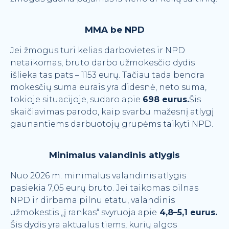
MMA be NPD
Jei žmogus turi kelias darbovietes ir NPD
netaikomas, bruto darbo užmokesčio dydis
išlieka tas pats – 1153 eurų. Tačiau tada bendra
mokesčių suma eurais yra didesnė, neto suma,
tokioje situacijoje, sudaro apie
698 eurus.
Šis
skaičiavimas parodo, kaip svarbu mažesnį atlygį
gaunantiems darbuotojų grupėms taikyti NPD.
Minimalus valandinis atlygis
Nuo 2026 m. minimalus valandinis atlygis
pasiekia 7,05 eurų bruto. Jei taikomas pilnas
NPD ir dirbama pilnu etatu, valandinis
užmokestis „į rankas“ svyruoja apie
4,8–5,1 eurus.
Šis dydis yra aktualus tiems, kurių algos