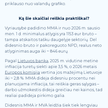
priklauso nuo valandų grafiko.
Ką šie skaičiai reiškia praktiškai?
Vyriausybė padidino MMA ir nuo 2026 m. sausio
mėn. 1 d. minimalus atlygis yra 1153 eur bruto –
tampa atskaitos tašku daugelyje sektorių. Dėl
didesnio bruto ir pakoreguoto NPD, realus neto
atlyginimas auga iki ~ 846 eurų.
Pagal
Lietuvos banką
, 2025 m. vidutinė metinė
infliacija turėtų siekti apie 3,5 %, o 2026 metais
Europos komisija
vertina jos mažėjimą Lietuvoje
iki ~ 2,8 %. MMA didėja didesniu procentu nei
planuojama infliacija, tai ­reiškia geras sąlygas –
darbo užmokestis didėja greičiau nei kainos, tad
realiai padidėja pirkimo galia.
Didesnis MMA ir MVA leidžia šiek tiek lengviau