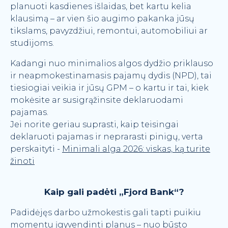
planuoti kasdienes išlaidas, bet kartu kelia
klausimą – ar vien šio augimo pakanka jūsų
tikslams, pavyzdžiui, remontui, automobiliui ar
studijoms.
Kadangi nuo minimalios algos dydžio priklauso
ir neapmokestinamasis pajamų dydis (NPD), tai
tiesiogiai veikia ir jūsų GPM – o kartu ir tai, kiek
mokėsite ar susigrąžinsite deklaruodami
pajamas.
Jei norite geriau suprasti, kaip teisingai
deklaruoti pajamas ir neprarasti pinigų, verta
perskaityti -
Minimali alga 2026: viskas, ką turite
žinoti
Kaip gali padėti „Fjord Bank“?
Padidėjęs darbo užmokestis gali tapti puikiu
momentu įgyvendinti planus – nuo būsto