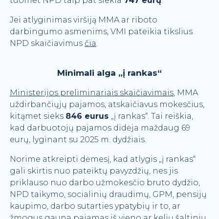
tuomet NPD taip pat siekia
747 eurų
.
Jei atlyginimas viršiją MMA ar riboto
darbingumo asmenims, VMI pateikia tikslius
NPD skaičiavimus
čia
.
Minimali alga
„į rankas“
Ministerijos preliminariais skaičiavimais
, MMA
uždirbančiųjų pajamos, atskaičiavus mokesčius,
kitąmet sieks
846 eurus
„į rankas“. Tai reiškia,
kad darbuotojų pajamos didėja maždaug 69
eurų, lyginant su 2025 m. dydžiais.
Norime atkreipti dėmesį, kad atlygis „į rankas“
gali skirtis nuo pateiktų pavyzdžių, nes jis
priklauso nuo darbo užmokesčio bruto dydžio,
NPD taikymo, socialinių draudimų, GPM, pensijų
kaupimo, darbo sutarties ypatybių ir to, ar
žmogus gauna pajamas iš vieno ar kelių šaltinių.