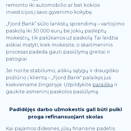
remonto iki automobilio ar bet kokios
investicijos į savo gyvenimo kokybę.
„Fjord Bank“ siūlo lankstų sprendimą – vartojimo
paskolą iki 30 000 eurų be jokių paslėptų
mokesčių, tik palūkanos už paskolą. Tai leidžia
aiškiai matyti, kiek mokėsite, o skaitmeninis
procesas padeda gauti pasiūlymą greitai ir
patogiai.
Jei norite stabilumo, aiškių sąlygų ir draugiško
požiūrio į klientą – „Fjord Bank“ palaikys jus
kiekviename žingsnyje. Užpildykite
paraišką
ir
gaukite asmeninį paskolos pasiūlymą.
Padidėjęs darbo užmokestis gali būti puiki
proga refinansuojant skolas
Kai pajamos didesnės, jūsų finansinė padėtis