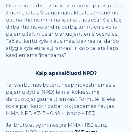
Didesnio darbo užmokesčio pokytį pajus platus
žmonių ratas. Šis augimas aktualus žmonėms,
gaunantiems minimalią ar arti jos esančią algą,
dirbantiems valandinį darbą, turintiems kelis
pajamų šaltinius ar planuojantiems paskolas.
Tačiau, kartu kyla klausimas, kiek realiai darbo
atlygis kyla eurais „į rankas“ ir kaip tai atsilieps
kasdieniams finansams?
Kaip apskaičiuoti NPD?
Tai svarbu, nes būtent neapmokestinamasis
pajamų dydis (NPD) lemia, kokią sumą
darbuotojai gauna „į rankas“. Formulė išlieka
tokia pati kaip ir dabar, tik įdedamas naujas
MMA. NPD = 747 – 0,49 × (bruto – 1153)
Jei bruto atlyginimas yra MMA - 1153 eurų,