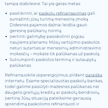
tampa stabilesnė. Tai yra geras metas:
pasitikrinti, ar
paskolų refinansavimas
gali
sumažinti jūsų turimą mėnesinę įmoką.
Didesnės pajamos dažnai leidžia gauti
geresnę palūkanų normą.
Įvertinti galimybę pasiskolinti pigiau
naujiems planams. Mūsų vartojimo paskolos
neturi sutarties ar mėnesinių administravimo
mokesčių – mokate tik palūkanas už paskolą.
Sutrumpinti paskolos terminą ir sutaupytų
palūkanas.
Refinansuokite įsipareigojimus, pildant
paraišką
internetu. Esame specializuotas paskolų bankas,
todėl galime pasiūlyti mažesnes palūkanas nei
daugelis greitųjų kreditų ar paskolų bendrovių.
Įvertinę Jūsų situaciją pateiksime geriausią
sprendimą paskoloms refinansuoti ir