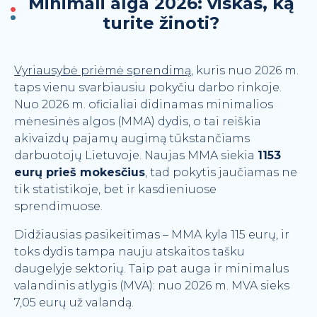
Minimali alga 2026: viskas, ką
APIE MUS
turite žinoti?
Kontaktai
DUK
Vyriausybė priėmė sprendimą
, kuris nuo 2026 m.
Komanda
taps vienu svarbiausiu pokyčiu darbo rinkoje.
Naujienos ir patarimai
Nuo 2026 m. oficialiai didinamas minimalios
Kainoraštis
mėnesinės algos (MMA) dydis, o tai reiškia
akivaizdų pajamų augimą tūkstančiams
Naudinga informacija
darbuotojų Lietuvoje. Naujas MMA siekia
1153
Finansinės ataskaitos
eurų prieš mokesčius
, tad pokytis jaučiamas ne
tik statistikoje, bet ir kasdieniuose
sprendimuose.
Didžiausias pasikeitimas – MMA kyla 115 eurų, ir
toks dydis tampa nauju atskaitos tašku
daugelyje sektorių. Taip pat auga ir minimalus
valandinis atlygis (MVA): nuo 2026 m. MVA sieks
7,05 eurų už valandą.