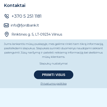
Kontaktai
+370 5 251 1181
info@fjordbank.lt
Rinktinės g. 5, LT-09234 Vilnius
Jums lankantis mūsų puslapyje, mes galime rinkti tam tikrą informaciją,
pasitelkdami slapukus. Slapukais surinkti duomenys naudojami siekiant
AB „Fjord Bank“
palengvinti Jūsų naršymą ir pateikti reikiamą informaciją bei skelbimus
Įmonės kodas 304493038
mūsų klientams.
PVM kodas LT100012244316
Slapukų nustatymai
PRIIMTI VISUS
Privatumo politika
Paskola saulės elektrinei
Kreditas automobiliui
Paskola kelionei