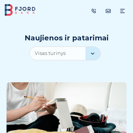
SAVITARNA
PASKOLOS
Naujienos ir patarimai
Vartojimo paskola
Paskola automobiliui
Visas turinys
Paskola būsto remontui
Refinansavimas
Paskola su bendraskoliu
Žalioji paskola
Paskola su atidėjimu
INDĖLIAI
DRAUDIMAS
Pajamų netekimo draudimas
Paskolos įmokos draudimas