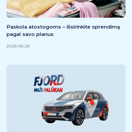
APIE MUS
Kontaktai
DUK
Paskola atostogoms – išsirinkite sprendimą
Komanda
pagal savo planus
Naujienos ir patarimai
2026-06-26
Kainoraštis
Naudinga informacija
Finansinės ataskaitos