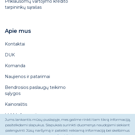
Priklausomų vartojimo kredito
tarpininkų sąrašas
Apie mus
Kontaktai
DUK
Komanda
Naujienos ir patarimai
Bendrosios paslaugų teikimo
sąlygos
Kainoraštis
LLM Informacija
Jums lankantis mūsų puslapyje, mes galime rinkti tam tikrą informaciją,
pasitelkdami slapukus. Slapukais surinkti duomenys naudojami siekiant
palengvinti Jūsų naršymą ir pateikti reikiamą informaciją bei skelbimus