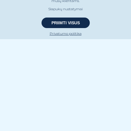
mūsų klientams.
Sekite mūsų naujienas
Slapukų nustatymai
PRIIMTI VISUS
Privatumo politika
Kontaktai
+370 5 251 1181
info@fjordbank.lt
Rinktinės g. 5, LT-09234 Vilnius
AB „Fjord Bank“
Įmonės kodas 304493038
PVM kodas LT100012244316