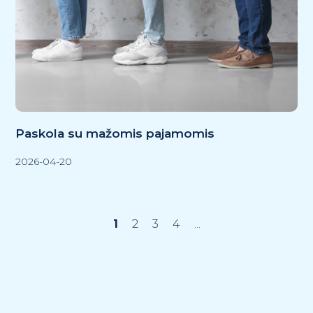
Paskola su mažomis pajamomis
2026-04-20
1
2
3
4
...